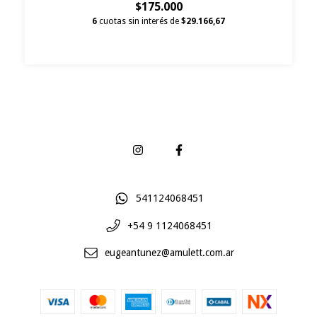
$175.000
6
cuotas sin interés de
$29.166,67
541124068451
+54 9 1124068451
eugeantunez@amulett.com.ar