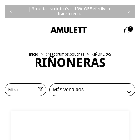
| 3 cuotas sin interés o 15% OFF efectivo o
transferencia
0
Inicio
>
breadcrumbs.pouches
>
RIÑONERAS
RIÑONERAS
Filtrar