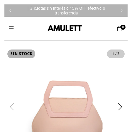
| 3 cuotas sin interés o 15% OFF efectivo o
transferencia
0
SIN STOCK
1
/
3