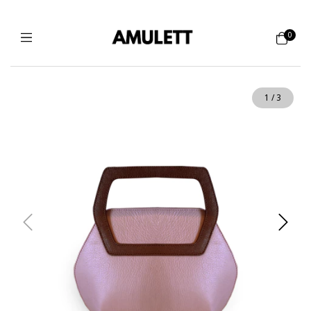
0
1
/
3