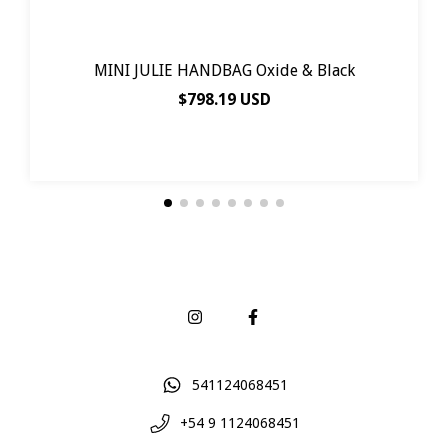
MINI JULIE HANDBAG Oxide & Black
$798.19 USD
541124068451
+54 9 1124068451