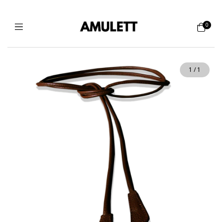
0
1
/
1