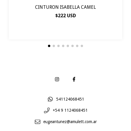
CINTURON ISABELLA CAMEL
$222 USD
541124068451
+54 9 1124068451
eugeantunez@amulett.com.ar