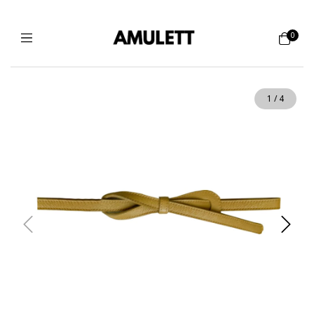
0
1
/
4