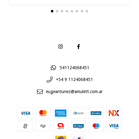
541124068451
+54 9 1124068451
eugeantunez@amulett.com.ar