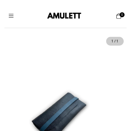
0
1
/
1